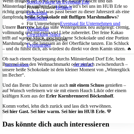
Wenn draußen der Wind durch die Bäume rauscht und das
Sorglos-Pakete im Eventsaal Erle
Münsterland in sanftem Grau liegt, wird’s bei uns im HUB Erle so
Private Anlässe
Heiraten
richtig gemütlich. Und was passt besser zu dieser Jahreszeit als eine
Geburtstag
dampfende
heiße Schokolade mit fluffigen Marshmallows
?
Trauerfeier
Für Unternehmen
Eventsaal für Unternehmen und
Unsere
Barcrew
hat das süße Wintergetränk neu aufgelegt: cremig,
Veranstalter
vollmundig und mit extra viel Liebe zubereitet. Der feine Kakao
Coworking Space
trifft auf warme Milch, geschmolzene Schokolade und eine Portion
Münsterlandnetzwerk
Marshmallows, die langsam an der Oberfläche tanzen. Ein Schluck
Eventpartner
– und du fühlst dich, als würdest du direkt vor dem Kamin sitzen. 🔥
Ob nach einem Spaziergang durchs Münsterland Dorf Erle, beim
Bummel über den Weihnachtsmarkt oder einfach zwischendurch –
Tisch reservieren
+49 2865 267
unsere heiße Schokolade ist dein kleiner Moment von „Winterglück
im Becher“.
Und das Beste: Du kannst sie auch
mit einem Schuss
genießen –
auf Wunsch verfeinern wir sie mit einem Hauch Likör oder einem
kräftigen Korn aus der
Erler Kornbrennerei Böckenhoff
.
Komm vorbei, lehn dich zurück und lass dich verwöhnen.
Sei hier Gast. Sei hier warm. Sei hier im HUB Erle.
🤎
Das könnte dich auch interessieren