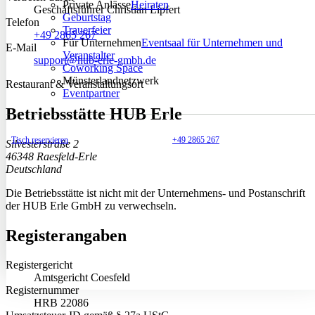
Private Anlässe
Heiraten
Geschäftsführer Christian Lipfert
Geburtstag
Telefon
Trauerfeier
+49 2865 267
Für Unternehmen
Eventsaal für Unternehmen und
E-Mail
Veranstalter
support@hub-erle-gmbh.de
Coworking Space
Münsterlandnetzwerk
Restaurant & Veranstaltungsort
Eventpartner
Betriebsstätte HUB Erle
Tisch reservieren
+49 2865 267
Silvesterstraße 2
46348 Raesfeld-Erle
Deutschland
Die Betriebsstätte ist nicht mit der Unternehmens- und Postanschrift
der HUB Erle GmbH zu verwechseln.
Registerangaben
Registergericht
Amtsgericht Coesfeld
Registernummer
HRB 22086