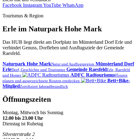
Facebook
Instagram
YouTube
WhatsApp
Tourismus & Region
Erle im Naturpark Hohe Mark
Das HUB liegt direkt am Dorfplatz im Münsterland Dorf Erle und
verbindet Genuss, Dorfleben und Ausflugsziele der Gemeinde
Raesfeld.
Naturpark Hohe Mark
Münsterland Dorf
Natur und Ausflugsregion
Erle
Gemeinde Raesfeld
Dorf, Geschichte und Tourismus
Erle, Raesfeld
ADFC Radtourismus
und Homer
Touren
Bett+Bike-
planen und ausgezeichnete Routen entdecken
Mitglied
Zertifiziert fahrradfreundlich
Öffnungszeiten
Montag, Mittwoch bis Sonntag
12.00 bis 23.00 Uhr
Dienstag ist Ruhetag
Silvesterstraße 2