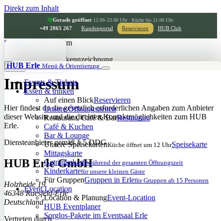
Direkt zum Inhalt
Gerade geöffnet
12.00–23.00 Uhr · Küche bis 21.00 Uhr
+49 2865 267
Kundenportal
Reservieren
HUB Club
Startseite
/
Impressum
Rechtliche Anbieterkennzeichnung
HUB Erle
Menü & Orientierung
Chat
Impressum
Events & Tickets
Essen & trinken
Auf einen Blick
Reservieren
Hier findest du die gesetzlich erforderlichen Angaben zum Anbieter
Unsere Öffnungszeiten
dieser Website und die direkten Kontaktmöglichkeiten zum HUB
Restaurant, Café & Bar
Restaurant
Erle.
Café & Kuchen
Bar & Lounge
Diensteanbieter gemäß § 5 DDG
Unsere Speisekarten
Speisekarte
Küche öffnet um 12 Uhr
Mittagskarte
HUB Erle GmbH
Getränkekarte
während der gesamten Öffnungszeit
Kinderkarte
für unsere kleinen Gäste
Für Gruppen
Gruppen in Erle
für Gruppen ab 15 Personen
Holzheide 19
Event Location
46348 Raesfeld-Erle
Location & Planung
Event-Location
Deutschland
HUB Eventplaner
Sorglos-Pakete im Eventsaal Erle
Vertreten durch