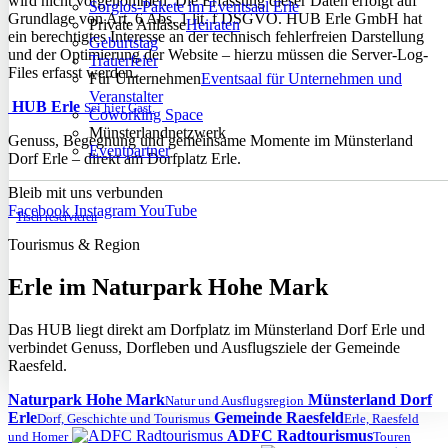
wird nicht vorgenommen. Die Erfassung dieser Daten erfolgt auf
Sorglos-Pakete im Eventsaal Erle
Grundlage von Art. 6 Abs. 1 lit. f DSGVO. HUB Erle GmbH hat
Private Anlässe
Heiraten
ein berechtigtes Interesse an der technisch fehlerfreien Darstellung
Geburtstag
und der Optimierung der Website – hierzu müssen die Server-Log-
Trauerfeier
Files erfasst werden.
Für Unternehmen
Eventsaal für Unternehmen und
Veranstalter
HUB Erle
Sei hier Gast.
Coworking Space
Münsterlandnetzwerk
Genuss, Begegnung und gemeinsame Momente im Münsterland
Eventpartner
Dorf Erle – direkt am Dorfplatz Erle.
Bleib mit uns verbunden
Facebook
Instagram
YouTube
Tisch reservieren
Tourismus & Region
Erle im Naturpark Hohe Mark
Das HUB liegt direkt am Dorfplatz im Münsterland Dorf Erle und
verbindet Genuss, Dorfleben und Ausflugsziele der Gemeinde
Raesfeld.
Naturpark Hohe Mark
Münsterland Dorf
Natur und Ausflugsregion
Erle
Gemeinde Raesfeld
Dorf, Geschichte und Tourismus
Erle, Raesfeld
ADFC Radtourismus
und Homer
Touren