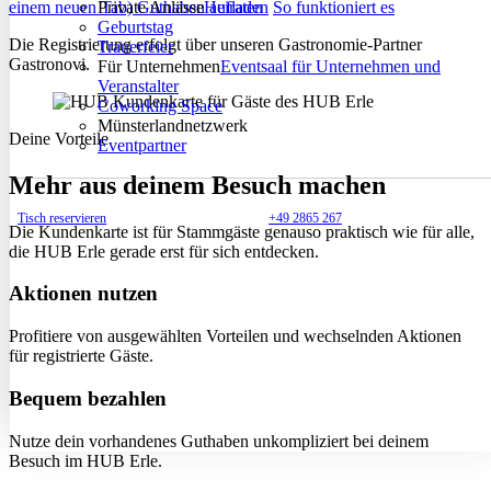
einem neuen Tab)
Guthaben aufladen
So funktioniert es
Private Anlässe
Heiraten
Geburtstag
Die Registrierung erfolgt über unseren Gastronomie-Partner
Trauerfeier
Gastronovi.
Für Unternehmen
Eventsaal für Unternehmen und
Veranstalter
Coworking Space
Münsterlandnetzwerk
Deine Vorteile
Eventpartner
Mehr aus deinem Besuch machen
Tisch reservieren
+49 2865 267
Die Kundenkarte ist für Stammgäste genauso praktisch wie für alle,
die HUB Erle gerade erst für sich entdecken.
Aktionen nutzen
Profitiere von ausgewählten Vorteilen und wechselnden Aktionen
für registrierte Gäste.
Bequem bezahlen
Nutze dein vorhandenes Guthaben unkompliziert bei deinem
Besuch im HUB Erle.