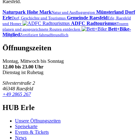
Raesfeld.
Naturpark Hohe Mark
Münsterland Dorf
Natur und Ausflugsregion
Erle
Gemeinde Raesfeld
Dorf, Geschichte und Tourismus
Erle, Raesfeld
ADFC Radtourismus
und Homer
Touren
Bett+Bike-
planen und ausgezeichnete Routen entdecken
Mitglied
Zertifiziert fahrradfreundlich
Öffnungszeiten
Montag, Mittwoch bis Sonntag
12.00 bis 23.00 Uhr
Dienstag ist Ruhetag
Silvesterstraße 2
46348 Raesfeld
+49 2865 267
HUB Erle
Unsere Öffnungszeiten
Speisekarte
Events & Tickets
News