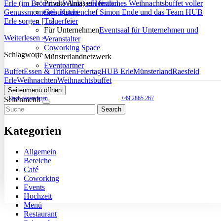
Erle (im Brömmel-Wilms) ein festliches Weihnachtsbuffet voller
Private Anlässe
Heiraten
Genussmomente. Küchenchef Simon Ende und das Team HUB
Geburtstag
Erle sorgen […]
Trauerfeier
Für Unternehmen
Eventsaal für Unternehmen und
Weiterlesen »
Veranstalter
Coworking Space
Schlagworte
Münsterlandnetzwerk
Eventpartner
Buffet
Essen & Trinken
Feiertag
HUB Erle
Münsterland
Raesfeld
Erle
Weihnachten
Weihnachtsbuffet
Seitenmenü öffnen
Tisch reservieren
+49 2865 267
Seitenmenü
Search
Kategorien
Allgemein
Bereiche
Café
Coworking
Events
Hochzeit
Menü
Restaurant